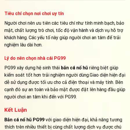
Tiêu chí chọn nơi chơi uy tín
Người chơi nên ưu tiên các tiêu chí như tính minh bạch, bảo
mật, chất lượng trò chơi, tốc độ vận hành và dịch vụ hỗ trợ
khách hàng. Các yếu tố này giúp người chơi an tâm để trải
nghiệm lâu dài hơn.
Lý do nên chọn nhà cái PG99
PG99 xây dựng hệ sinh thái
bắn cá nổ hũ
riêng biệt giúp
kiểm soát tốt hơn trải nghiệm người dùng.Giao diện hiện đại
dễ sử dụng được tối ưu cho cả điện thoại và máy tính. Bên
cạnh đó sự an toàn và bảo mật được đặt lên hàng đầu giúp
người chơi an tâm khi đến với PG99.
Kết Luận
Bắn cá nổ hũ PG99
với giao diện hiện đại, khả năng tương
thích trên nhiều thiết bị cùng chất lượng dịch vụ được chú