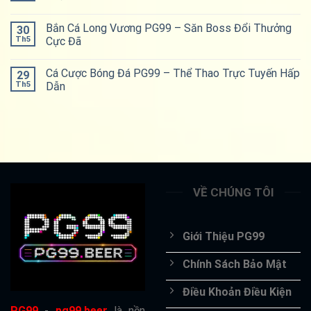
Bắn Cá Long Vương PG99 – Săn Boss Đổi Thưởng
30
Th5
Cực Đã
Cá Cược Bóng Đá PG99 – Thể Thao Trực Tuyến Hấp
29
Th5
Dẫn
VỀ CHÚNG TÔI
Giới Thiệu PG99
Chính Sách Bảo Mật
Điều Khoản Điều Kiện
PG99
-
pg99.beer
là nền