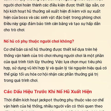
người chơi hoàn thành các điều kiện được thiết lập sẵn, cơ
hội kích hoạt hũ thưởng sẽ xuất hiện đi kèm với sự xuất
hiện của boss và các sinh vật đặc biệt trong phòng chơi.
Điều này giúp đảm bảo tính cân bằng và tạo sự hấp dẫn
cho trò chơi.
Nổ hũ có phụ thuộc người chơi không?
Cơ chế bắn cá nổ hũ thường được thiết kế dựa trên hệ
thống vận hành của trò chơi nhưng người chơi là một phần
của quá trình tích lũy thưởng. Việc lựa chọn mục tiêu phù
hợp, sử dụng vũ khí hợp lý và quản lý tài nguyên hiệu quả có
thể giúp tối ưu hóa cơ hội nhận các phần thưởng giá trị
trong quá trình chơi.
Các Dấu Hiệu Trước Khi Nổ Hũ Xuất Hiện
Thời điểm kích hoạt jackpot thường phụ thuộc vào cơ chế
vận hành của hệ thống, nhiều người vẫn có thói quen theo