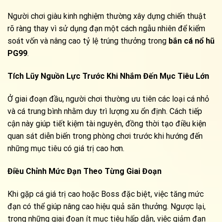
Người chơi giàu kinh nghiệm thường xây dựng chiến thuật
rõ ràng thay vì sử dụng đạn một cách ngẫu nhiên để kiểm
soát vốn và nâng cao tỷ lệ trúng thưởng trong
bắn cá nổ hũ
PG99
.
Tích Lũy Nguồn Lực Trước Khi Nhắm Đến Mục Tiêu Lớn
Ở giai đoạn đầu, người chơi thường ưu tiên các loại cá nhỏ
và cá trung bình nhằm duy trì lượng xu ổn định. Cách tiếp
cận này giúp tiết kiệm tài nguyên, đồng thời tạo điều kiện
quan sát diễn biến trong phòng chơi trước khi hướng đến
những mục tiêu có giá trị cao hơn.
Điều Chỉnh Mức Đạn Theo Từng Giai Đoạn
Khi gặp cá giá trị cao hoặc Boss đặc biệt, việc tăng mức
đạn có thể giúp nâng cao hiệu quả săn thưởng. Ngược lại,
trong những giai đoạn ít mục tiêu hấp dẫn, việc giảm đạn