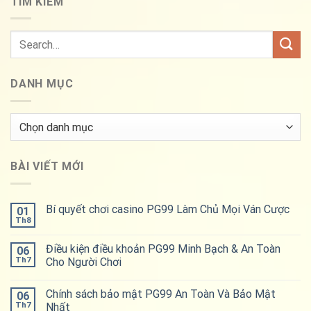
TÌM KIẾM
DANH MỤC
Danh
mục
BÀI VIẾT MỚI
Bí quyết chơi casino PG99 Làm Chủ Mọi Ván Cược
01
Th8
Điều kiện điều khoản PG99 Minh Bạch & An Toàn
06
Th7
Cho Người Chơi
Chính sách bảo mật PG99 An Toàn Và Bảo Mật
06
Th7
Nhất