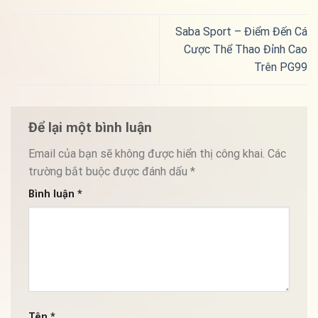
Saba Sport – Điểm Đến Cá
Cược Thể Thao Đỉnh Cao
Trên PG99
Để lại một bình luận
Email của bạn sẽ không được hiển thị công khai.
Các
trường bắt buộc được đánh dấu
*
Bình luận
*
Tên
*